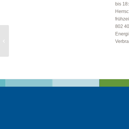
bis 18
Herrsc
frühze
802 40
Energi
Energieberatung in
Verbra
Herrsching