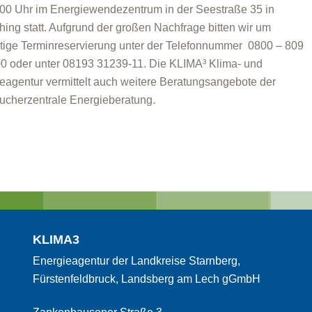
:00 Uhr im Energiewendezentrum in der Seestraße 35 in
hing statt. Aufgrund der großen Nachfrage bitten wir um
itige Terminreservierung unter der Telefonnummer 0800 – 809
0 oder unter 08193 31239-11. Die KLIMA³ Klima- und
eagentur vermittelt auch weitere Beratungsangebote der
ucherzentrale Energieberatung.
KLIMA3
Energieagentur der Landkreise Starnberg,
Fürstenfeldbruck, Landsberg am Lech gGmbH