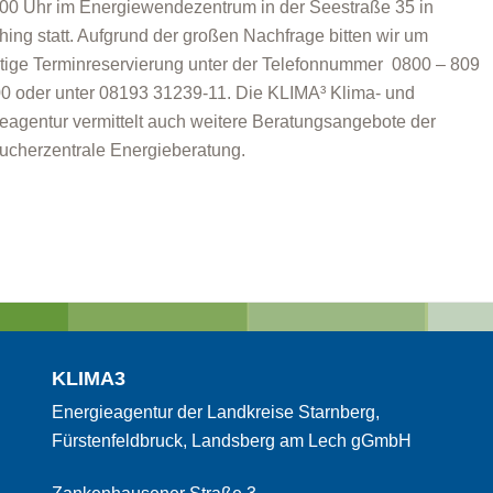
:00 Uhr im Energiewendezentrum in der Seestraße 35 in
hing statt. Aufgrund der großen Nachfrage bitten wir um
itige Terminreservierung unter der Telefonnummer 0800 – 809
0 oder unter 08193 31239-11. Die KLIMA³ Klima- und
eagentur vermittelt auch weitere Beratungsangebote der
ucherzentrale Energieberatung.
KLIMA3
Energieagentur der Landkreise Starnberg,
Fürstenfeldbruck, Landsberg am Lech gGmbH