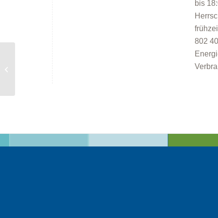
bis 18
Herrsc
frühze
802 40
Energi
Energieberatung in
Verbra
Herrsching