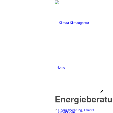
Home
Energieberatu
in
Energieberatung
,
Events
Bürger:innen