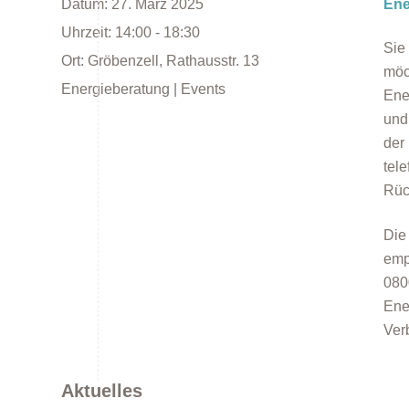
Datum:
27. März 2025
Ene
Uhrzeit:
14:00 - 18:30
Sie
Ort:
Gröbenzell, Rathausstr. 13
möc
Energieberatung | Events
Ene
und
der
Energieberatung
tel
Rüc
Die
emp
080
Ene
Energiespartipps
Ver
Aktuelles