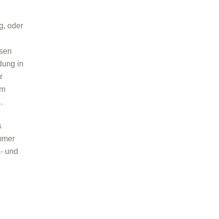
g, oder
esen
dung in
r
im
.
s
ummer
- und