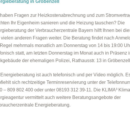
rgieberatung in Gröbenzell
 haben Fragen zur Heizkostenabrechnung und zum Stromvertra
hten Ihr Eigenheim sanieren und die Heizung tauschen? Die
rgieberatung der Verbraucherzentrale Bayern hilft Ihnen bei di
 vielen anderen Fragen weiter. Die Beratung findet nach Anmel
 Regel mehrmals monatlich am Donnerstag von 14 bis 19:00 Uh
efonisch statt, am letzten Donnerstag im Monat auch in Präsenz 
kgebäude der ehemaligen Polizei, Rathausstr. 13 in Gröbenzell
 Energieberatung ist auch telefonisch und per Video möglich. E
fiehlt sich rechtzeitige Terminreservierung unter der Telefonn
0 – 809 802 400 oder unter 08193 312 39-11. Die KLIMA³ Klima
rgieagentur vermittelt auch weitere Beratungsangebote der
braucherzentrale Energieberatung.