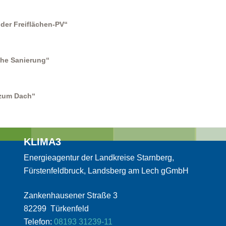
der Freiflächen-PV“
sche Sanierung“
 zum Dach“
KLIMA3
Energieagentur der Landkreise Starnberg,
Fürstenfeldbruck, Landsberg am Lech gGmbH
Zankenhausener Straße 3
82299 Türkenfeld
Telefon:
08193 31239-11