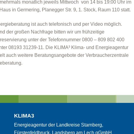
mehrmals monatlich jeweils Mittwoch von 14 bis 19:00 Uhr im
Haus in Germering, Planegger Str. 9, 1. Stock, Raum 110 statt.
ergieberatung ist auch telefonisch und per Video möglich.
nd der großen Nachfrage bitten wir um frühzeitige
reservierung unter der Telefonnummer 0800 – 809 802 400
nter 08193 31239-11. Die KLIMA³ Klima- und Energieagentur
telt auch weitere Beratungsangebote der Verbraucherzentrale
eberatung.
KLIMA3
Energieagentur der Landkreise Starnberg,
Fürstenfeldbruck, Landsberg am Lech gGmbH