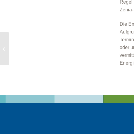
Regel 
Zenia-
Die En
Aufgru
Termin
oder u
Energieberatung in Germering
vermit
Energi