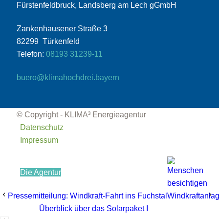
Fürstenfeldbruck, Landsberg am Lech gGmbH
Zankenhausener Straße 3
82299 Türkenfeld
Telefon:
08193 31239-11
buero@klimahochdrei.bayern
Erfolgsprojekte in der Region
© Copyright - KLIMA³ Energieagentur
Datenschutz
Impressum
Die Agentur
Pressemitteilung: Windkraft-Fahrt ins Fuchstal
Überblick über das Solarpaket I