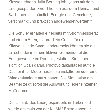
Klassenlehrerin Julia Berning lobt, „dass mit dem
Energiespardorf zwei Themen aus dem Heimat- und
Sachunterricht, nämlich Energie und Gemeinde,
Kommunales Energiemanagement
verschränkt und praktisch angewendet werden.“
Die Schüler erhalten einerseits mit Strommessgerät
und einem Energiefahrrad ein Gefühl für die
Kilowattstunde Strom, andererseits können sie als
Entscheider in einem fiktiven Gemeinderat die
Energiewende im Dorf mitgestalten. Sie haben
Projektbegleitung
sichtlich Spaß daran, Photovoltaikanlagen auf die
Dächer ihrer Modellhäuser zu installieren oder eine
Windkraftanlage aufzubauen. Die Simulation am
Beamer zeigt sofort die Auswirkung jeder einzelnen
Maßnahme.
Der Einsatz des Energiespardorfs in Türkenfeld
Förderkompass
wurde erstmals von der KLIMA³ Energieagentur