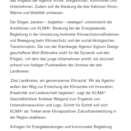
das Angebot der Agentur richtet: Bürgerschaft, Kommunen und
Unternehmen. Zudem soll die Beratung die drei Sektoren Strom,
Wärme und Mobilität umfassen.
Der Slogan „beraten – begleiten – bewegen“ unterstreicht die
Ambitionen von KLIMA³: Beratung bei der Energiewende,
Begleitung in der Umsetzung konkreter Klimaschutzmaßnahmen
und Bewegung beim Klimaschutz und der sozial-ökologischen
Transformation. Die von der Starnberger Agentur Signum Design
geschaffene Wort-Bildmarke steht für die Dynamik und den
Ehrgeiz, mit dem das junge Unternehmen antritt; sie skizziert
anhand von farbigen Punktwolken die Umrisse der drei
Landkreise.
„Drei Landkreise, ein gemeinsames Klimaziel: Wir als Agentur
wollen den Weg zur Erreichung der Klimaziele mit Innovation,
Kreativität und Leidenschaft begleiten“, sagt der KLIMA³-
Geschäftsführer Andreas Weigand zum Ergebnis von
Unternehmensvision und Logo. Schritt für Schritt soll sich
KLIMA³ als Treiber einer klimapositiven Zukunftsentwicklung in
der Region etablieren.
Anfragen für Energieberatungen und kommunaler Begleitung